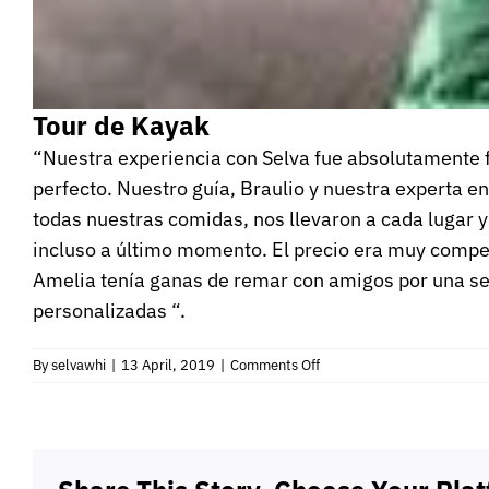
Tour de Kayak
“Nuestra experiencia con Selva fue absolutamente fa
perfecto. Nuestro guía, Braulio y nuestra experta e
todas nuestras comidas, nos llevaron a cada lugar 
incluso a último momento. El precio era muy compe
Amelia tenía ganas de remar con amigos por una s
personalizadas “.
on
By
selvawhi
|
13 April, 2019
|
Comments Off
Tour
de
Kayak