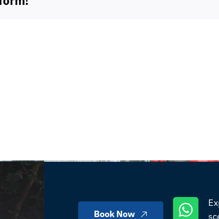
tform!
Ex
Book Now
sc