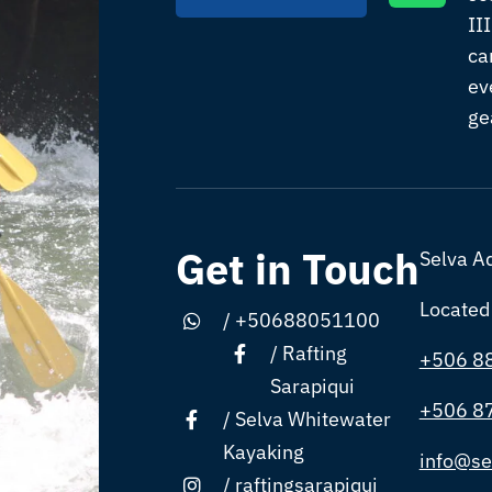
II
ca
ev
ge
Get in Touch
Selva A
Located
/
+50688051100
/
Rafting
+506 8
Sarapiqui
+506 8
/
Selva Whitewater
Kayaking
info@se
/
raftingsarapiqui