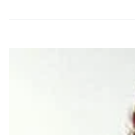
View
Larger
Image