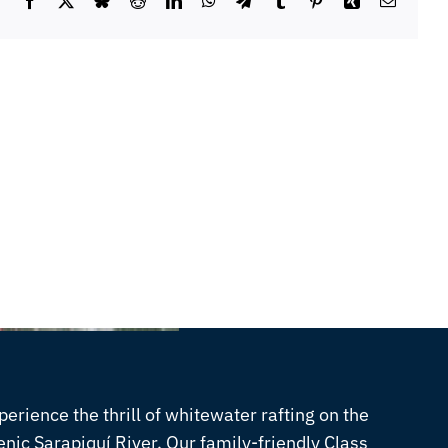
Facebook
X
Bluesky
Reddit
LinkedIn
WhatsApp
Telegram
Tumblr
Pinterest
Xing
Email
perience the thrill of whitewater rafting on the
enic Sarapiquí River. Our family-friendly Class