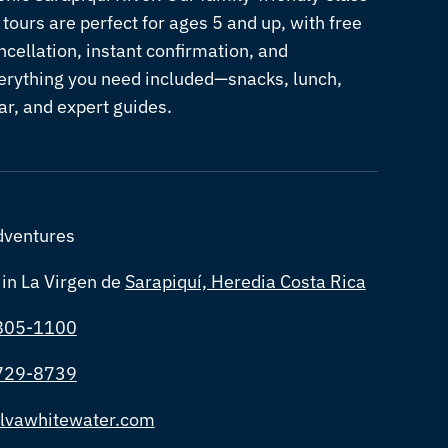
I tours are perfect for ages 5 and up, with free
ncellation, instant confirmation, and
erything you need included—snacks, lunch,
ar, and expert guides.
dventures
 in La Virgen de
Sarapiquí, Heredia Costa Rica
805-1100
729-8739
lvawhitewater.com