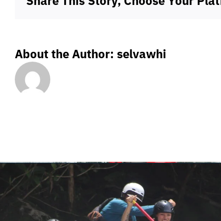
Share This Story, Choose Your Pla
About the Author:
selvawhi