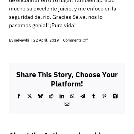
de encontrar en otro lugar. También aprecio
mucho su excelente juicio, y me enfoco en la
seguridad del río. Gracias Selva, nos lo
pasamos genial! ¡Pura vida!
on
By
selvawhi
|
22 April, 2019
|
Comments Off
Aventuras
en
kayak
Share This Story, Choose Your
Platform!
Facebook
X
Bluesky
Reddit
LinkedIn
WhatsApp
Telegram
Tumblr
Pinterest
Xing
Email