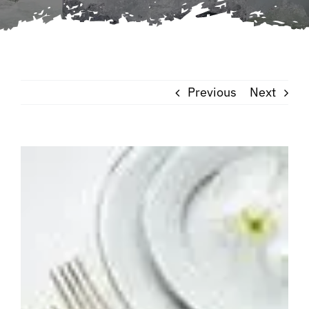
Previous
Next
View
Larger
Image